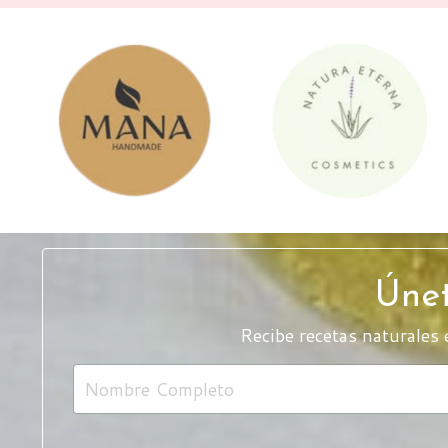
Úne
Recibe recetas naturales 