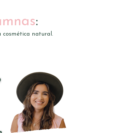
umnas
:
a cosmética natural.