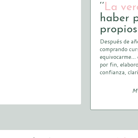
‘’
La ve
haber 
propios
Después de año
comprando curs
equivocarme… e
por fin, elabor
confianza, clar
M