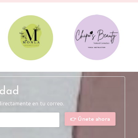
idad
directamente en tu correo.
👉 Únete ahora