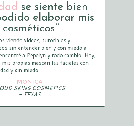
rdad
se siente bien
podido
elaborar mis
 cosméticos’’
s viendo videos, tutoriales
y
os sin entender bien y con miedo a
ncontré a Pepelyn y todo cambió. Hoy,
o mis propias mascarillas faciales con
idad y sin miedo.
MONICA
OUD SKINS COSMETICS
- TEXAS